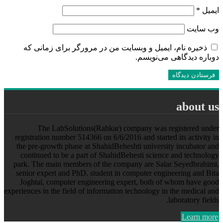
ایمیل
*
وب‌ سایت
ذخیره نام، ایمیل و وبسایت من در مرورگر برای زمانی که
دوباره دیدگاهی می‌نویسم.
about us
The LabSolutions(Rahkar) company was registered under
registration number 514366 on 6/6/2016 and started its activity in
the pre-growth phase at ShahidBeheshti university incubator and
continued to be a part of ShahidBehesti science and technology
park. The main members of the company are Salar Seyedbrahimi,
senior expert and PhD. student in computer engineering and Bita
Joghtai, computer engineering expert, both of whom have good
experiences in the field of information technology in the medical and
laboratory fields.
Learn more