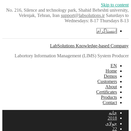
Skip to content
No. 216, Silence and technology park, Shahid Beheshti university,
Velenjak, Tehran, Iran
support@labsolutions.ir
Saturdays to
Wednesdays: 8-17 Thursdays 8-13
اینستاگرام
LabSolutions Knowledge-based Company
Labortory Information Management (LIMS) System Producer
EN
Home
Demos
Customers
About
Certificates
Products
Contact
خانه
2018
جولای
22