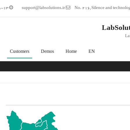
Saturdays to Wednesdays: 8-17 Thursdays 8-13
support@labsolutions.ir
LabSolu
La
Customers
Demos
Home
EN