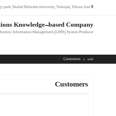
Ski
No. 216, Silence and technology park, Shahid Beheshti university, Velenjak, Tehran, Iran
t
conten
tions Knowledge-based Company
bortory Information Management (LIMS) System Producer
خانه
Customers
Customers