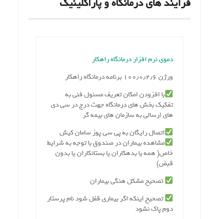
فرآیند های درمانگاه و پاراکلینیک
دموی نرم افزار درمانگاه راهکار
ورژن ۱۰۰٫۰٫۲٫۶ برنامه درمانگاه راهکار
با افزودن امکان تعریف مسئول فني به
تفكيك بخش هاي درمانگاه جهت درج در سي دي
هاي ارسالي به سازمان هاي بيمه گر
اتصال رایگان به پی سی پوز سامان کیش
مشاهده بیماران در صندوق با توجه به شرایط
خاص( همه یا بدهکاران یا بستانکاران یا بدون
قبض)
تصحیح مشکل هنگی بیماران
تصحیح اینکه اگر بیماری قفل شود نام پرستار
دوم پاک نشود