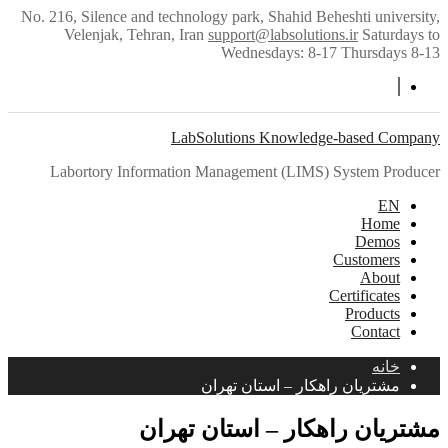
Skip
No. 216, Silence and technology park, Shahid Beheshti university,
to
Velenjak, Tehran, Iran
support@labsolutions.ir
Saturdays to
content
Wednesdays: 8-17 Thursdays 8-13
اینستاگرام
LabSolutions Knowledge-based Company
Labortory Information Management (LIMS) System Producer
EN
Home
Demos
Customers
About
Certificates
Products
Contact
خانه
مشتریان راهکار – استان تهران
مشتریان راهکار – استان تهران